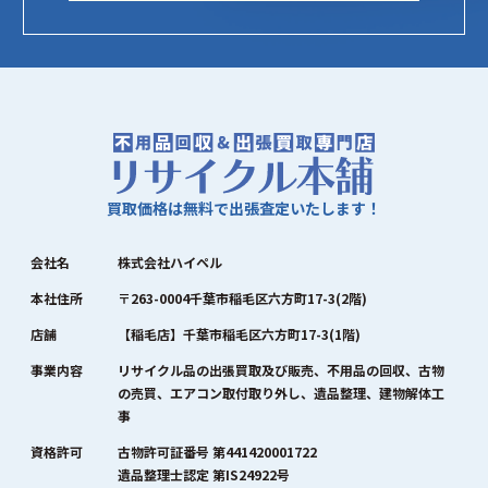
買取価格は無料で出張査定いたします！
会社名
株式会社ハイペル
本社住所
〒263-0004千葉市稲毛区六方町17-3(2階)
店舗
【稲毛店】千葉市稲毛区六方町17-3(1階)
事業内容
リサイクル品の出張買取及び販売、不用品の回収、古物
の売買、エアコン取付取り外し、遺品整理、建物解体工
事
資格許可
古物許可証番号 第441420001722
遺品整理士認定 第IS24922号