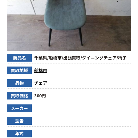
商品名
千葉県/船橋市/出張買取/ダイニングチェア/椅子
買取地域
船橋市
品物
チェア
買取価格
300円
メーカー
型番
年式