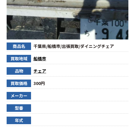
商品名
千葉県/船橋市/出張買取/ダイニングチェア
買取地域
船橋市
品物
チェア
買取価格
300円
メーカー
型番
年式