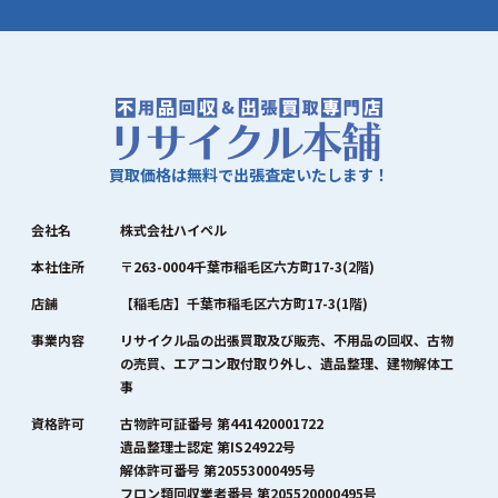
買取価格は無料で出張査定いたします！
会社名
株式会社ハイペル
本社住所
〒263-0004千葉市稲毛区六方町17-3(2階)
店舗
【稲毛店】千葉市稲毛区六方町17-3(1階)
事業内容
リサイクル品の出張買取及び販売、不用品の回収、古物
の売買、エアコン取付取り外し、遺品整理、建物解体工
事
資格許可
古物許可証番号 第441420001722
遺品整理士認定 第IS24922号
解体許可番号 第20553000495号
フロン類回収業者番号 第205520000495号