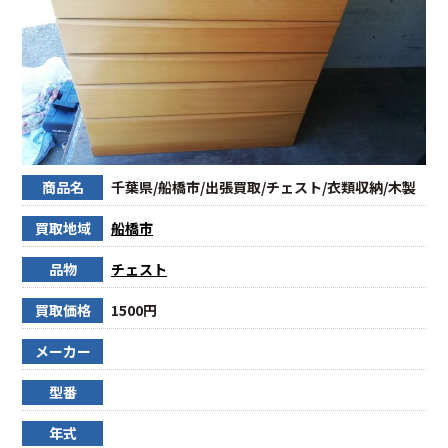
商品名
千葉県/船橋市/出張買取/チェスト/衣類収納/木製
買取地域
船橋市
品物
チェスト
買取価格
1500円
メーカー
型番
年式