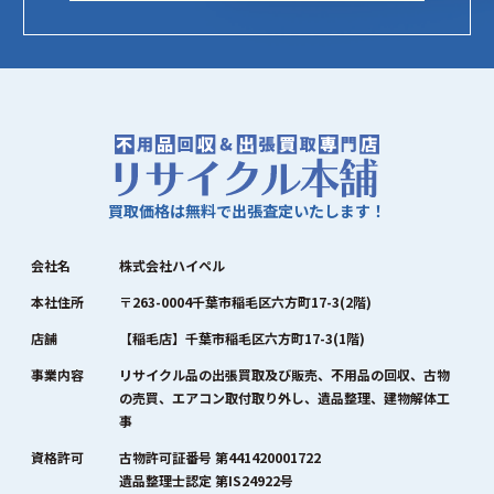
買取価格は無料で出張査定いたします！
会社名
株式会社ハイペル
本社住所
〒263-0004千葉市稲毛区六方町17-3(2階)
店舗
【稲毛店】千葉市稲毛区六方町17-3(1階)
事業内容
リサイクル品の出張買取及び販売、不用品の回収、古物
の売買、エアコン取付取り外し、遺品整理、建物解体工
事
資格許可
古物許可証番号 第441420001722
遺品整理士認定 第IS24922号