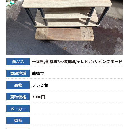
商品名
千葉県/船橋市/出張買取/テレビ台/リビングボード
買取地域
船橋市
品物
テレビ台
買取価格
2000円
メーカー
型番