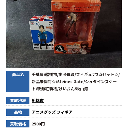
商品名
千葉県/船橋市/出張買取/フィギュア2点セット☆/
新品未開封☆/Steines Gate/シュタインズゲー
ト/牧瀬紅莉栖/けいおん/秋山澪
買取地域
船橋市
品物
アニメグッズ
フィギア
買取価格
2500円