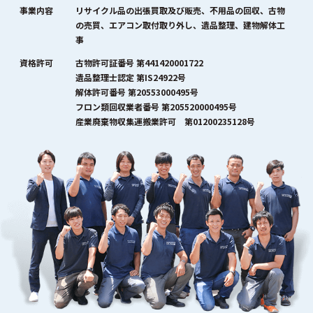
事業内容
リサイクル品の出張買取及び販売、不用品の回収、古物
の売買、エアコン取付取り外し、遺品整理、建物解体工
事
資格許可
古物許可証番号 第441420001722
遺品整理士認定 第IS24922号
解体許可番号 第20553000495号
フロン類回収業者番号 第205520000495号
産業廃棄物収集運搬業許可 第01200235128号