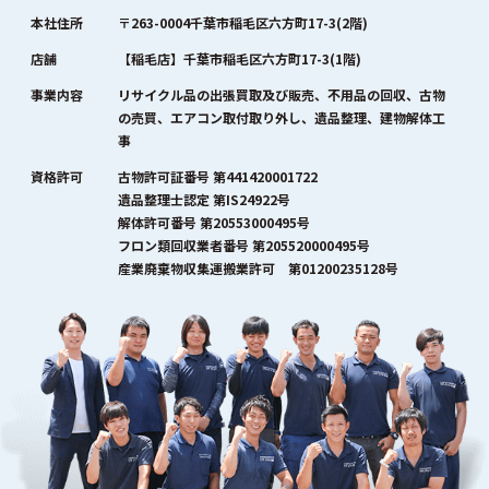
本社住所
〒263-0004千葉市稲毛区六方町17-3(2階)
店舗
【稲毛店】千葉市稲毛区六方町17-3(1階)
事業内容
リサイクル品の出張買取及び販売、不用品の回収、古物
の売買、エアコン取付取り外し、遺品整理、建物解体工
事
資格許可
古物許可証番号 第441420001722
遺品整理士認定 第IS24922号
解体許可番号 第20553000495号
フロン類回収業者番号 第205520000495号
産業廃棄物収集運搬業許可 第01200235128号