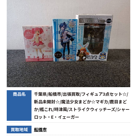
商品名
千葉県/船橋市/出張買取/フィギュア3点セット☆/
新品未開封☆/魔法少女まどか☆マギカ/鹿目まど
か/艦これ/時津風/ストライクウィッチーズ/シャー
ロット・E・イェーガー
買取地域
船橋市