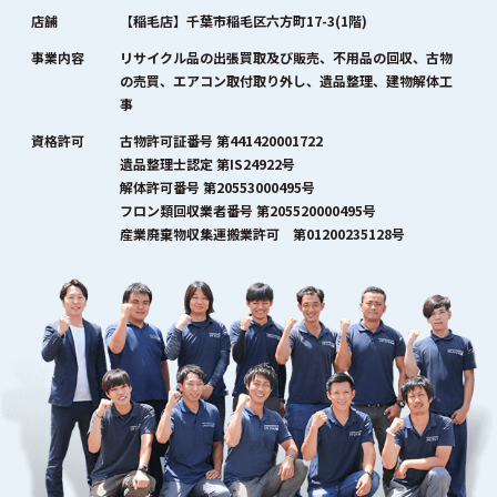
店舗
【稲毛店】千葉市稲毛区六方町17-3(1階)
事業内容
リサイクル品の出張買取及び販売、不用品の回収、古物
の売買、エアコン取付取り外し、遺品整理、建物解体工
事
資格許可
古物許可証番号 第441420001722
遺品整理士認定 第IS24922号
解体許可番号 第20553000495号
フロン類回収業者番号 第205520000495号
産業廃棄物収集運搬業許可 第01200235128号