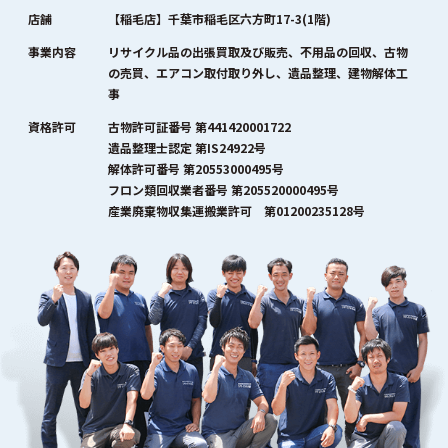
店舗
【稲毛店】千葉市稲毛区六方町17-3(1階)
事業内容
リサイクル品の出張買取及び販売、不用品の回収、古物
の売買、エアコン取付取り外し、遺品整理、建物解体工
事
資格許可
古物許可証番号 第441420001722
遺品整理士認定 第IS24922号
解体許可番号 第20553000495号
フロン類回収業者番号 第205520000495号
産業廃棄物収集運搬業許可 第01200235128号