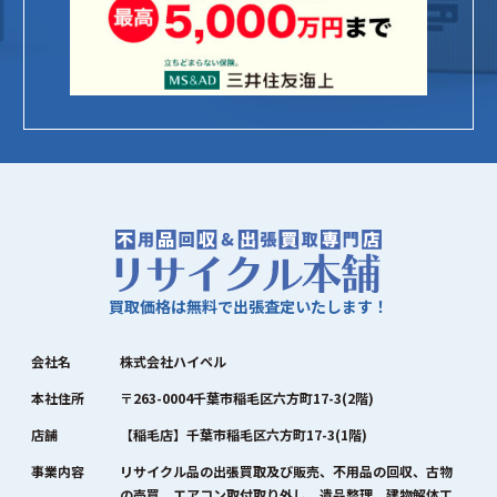
買取価格は無料で出張査定いたします！
会社名
株式会社ハイペル
本社住所
〒263-0004千葉市稲毛区六方町17-3(2階)
店舗
【稲毛店】千葉市稲毛区六方町17-3(1階)
事業内容
リサイクル品の出張買取及び販売、不用品の回収、古物
の売買、エアコン取付取り外し、遺品整理、建物解体工