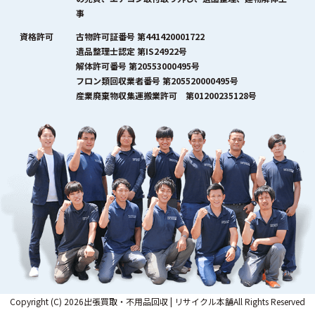
事
資格許可
古物許可証番号 第441420001722
遺品整理士認定 第IS24922号
解体許可番号 第20553000495号
フロン類回収業者番号 第205520000495号
産業廃棄物収集運搬業許可 第01200235128号
Copyright (C) 2026出張買取・不用品回収 | リサイクル本舗All Rights Reserved