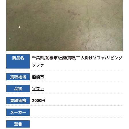
商品名
千葉県/船橋市/出張買取/二人掛けソファ/リビング
ソファ
買取地域
船橋市
品物
ソファ
買取価格
2000円
メーカー
型番