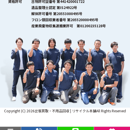
資格許可
古物許可証番号 第441420001722
遺品整理士認定 第IS24922号
解体許可番号 第20553000495号
フロン類回収業者番号 第205520000495号
産業廃棄物収集運搬業許可 第01200235128号
Copyright (C) 2026出張買取・不用品回収 | リサイクル本舗All Rights Reserved