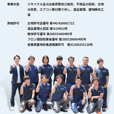
事業内容
リサイクル品の出張買取及び販売、不用品の回収、古物
の売買、エアコン取付取り外し、遺品整理、建物解体工
事
資格許可
古物許可証番号 第441420001722
遺品整理士認定 第IS24922号
解体許可番号 第20553000495号
フロン類回収業者番号 第205520000495号
産業廃棄物収集運搬業許可 第01200235128号