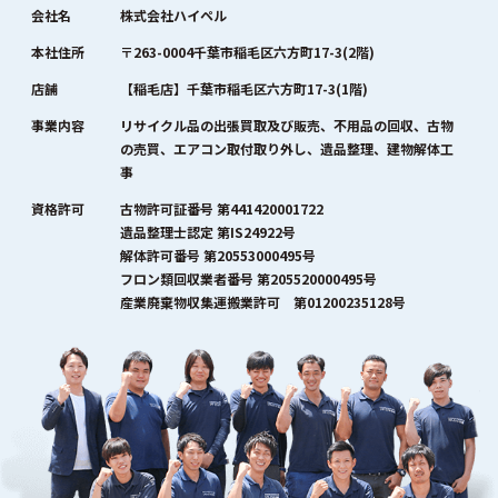
会社名
株式会社ハイペル
本社住所
〒263-0004千葉市稲毛区六方町17-3(2階)
店舗
【稲毛店】千葉市稲毛区六方町17-3(1階)
事業内容
リサイクル品の出張買取及び販売、不用品の回収、古物
の売買、エアコン取付取り外し、遺品整理、建物解体工
事
資格許可
古物許可証番号 第441420001722
遺品整理士認定 第IS24922号
解体許可番号 第20553000495号
フロン類回収業者番号 第205520000495号
産業廃棄物収集運搬業許可 第01200235128号