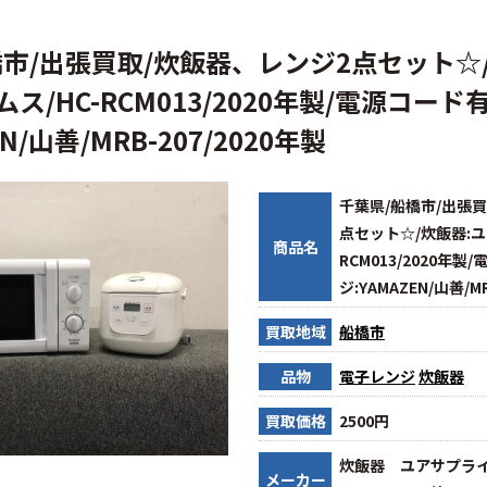
橋市/出張買取/炊飯器、レンジ2点セット☆
ス/HC-RCM013/2020年製/電源コード
EN/山善/MRB-207/2020年製
千葉県/船橋市/出張
点セット☆/炊飯器:ユ
商品名
RCM013/2020年
ジ:YAMAZEN/山善/M
買取地域
船橋市
品物
電子レンジ
炊飯器
買取価格
2500円
炊飯器 ユアサプラ
メーカー