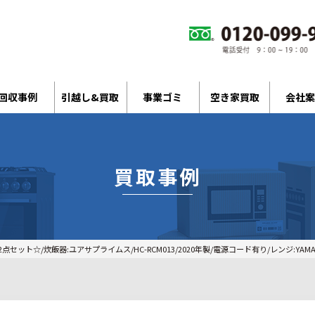
回収事例
引越し&買取
事業ゴミ
空き家買取
会社案
買取事例
ット☆/炊飯器:ユアサプライムス/HC-RCM013/2020年製/電源コード有り/レンジ:YAMAZEN