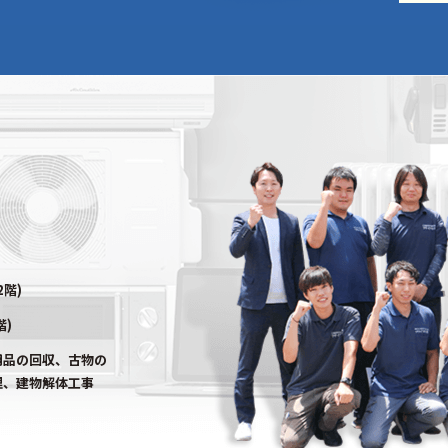
2階)
階)
用品の回収、古物の
理、建物解体工事