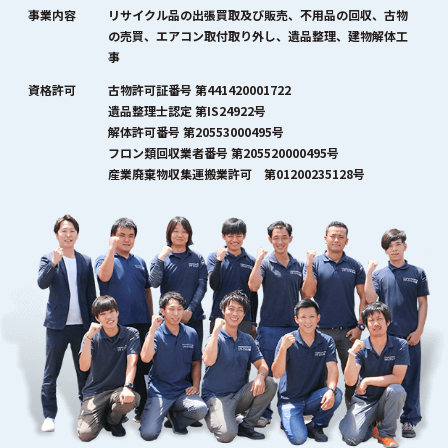
事業内容
リサイクル品の出張買取及び販売、不用品の回収、古物
の売買、エアコン取付取り外し、遺品整理、建物解体工
事
資格許可
古物許可証番号 第441420001722
遺品整理士認定 第IS24922号
解体許可番号 第20553000495号
フロン類回収業者番号 第205520000495号
産業廃棄物収集運搬業許可 第01200235128号