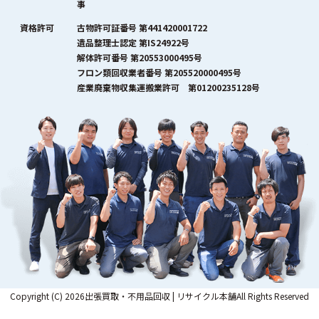
事
資格許可
古物許可証番号 第441420001722
遺品整理士認定 第IS24922号
解体許可番号 第20553000495号
フロン類回収業者番号 第205520000495号
産業廃棄物収集運搬業許可 第01200235128号
Copyright (C) 2026出張買取・不用品回収 | リサイクル本舗All Rights Reserved