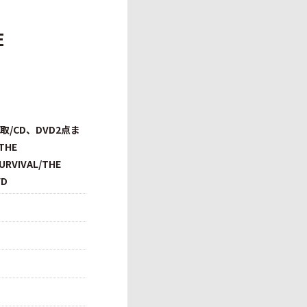
E
取/CD、DVD2点ま
THE
URVIVAL/THE
VD