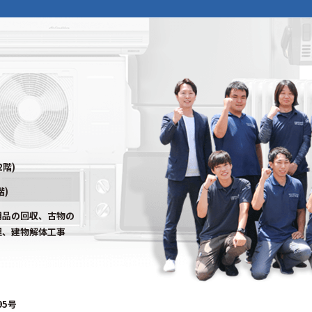
2階)
階)
用品の回収、古物の
理、建物解体工事
95号