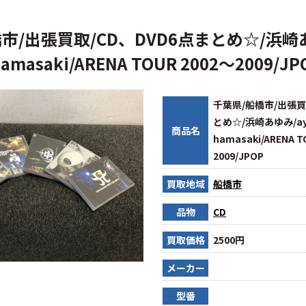
市/出張買取/CD、DVD6点まとめ☆/浜崎
hamasaki/ARENA TOUR 2002〜2009/JP
千葉県/船橋市/出張買
とめ☆/浜崎あゆみ/ay
商品名
hamasaki/ARENA T
2009/JPOP
買取地域
船橋市
品物
CD
買取価格
2500円
メーカー
型番