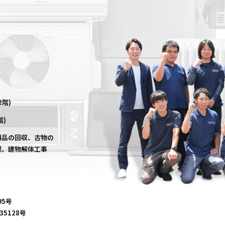
2階)
階)
用品の回収、古物の
理、建物解体工事
95号
5128号