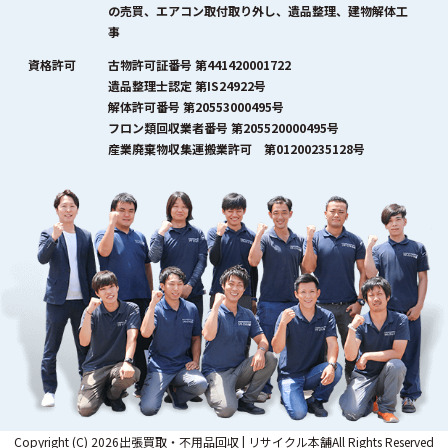
の売買、エアコン取付取り外し、遺品整理、建物解体工
事
資格許可
古物許可証番号 第441420001722
遺品整理士認定 第IS24922号
解体許可番号 第20553000495号
フロン類回収業者番号 第205520000495号
産業廃棄物収集運搬業許可 第01200235128号
Copyright (C) 2026出張買取・不用品回収 | リサイクル本舗All Rights Reserved