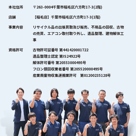
本社住所
〒263-0004千葉市稲毛区六方町17-3(2階)
店舗
【稲毛店】千葉市稲毛区六方町17-3(1階)
事業内容
リサイクル品の出張買取及び販売、不用品の回収、古物
の売買、エアコン取付取り外し、遺品整理、建物解体工
事
資格許可
古物許可証番号 第441420001722
遺品整理士認定 第IS24922号
解体許可番号 第20553000495号
フロン類回収業者番号 第205520000495号
産業廃棄物収集運搬業許可 第01200235128号