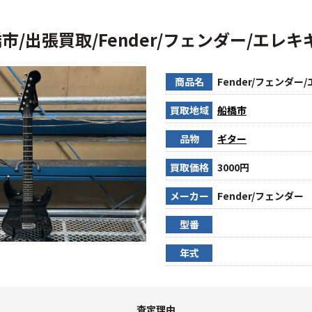
市/出張買取/Fender/フェンダー/エレキ
商品名
Fender/フェンダー
買取地域
船橋市
品物
ギター
買取価格
3000円
メーカー
Fender/フェンダー
型番
年式
査定理由