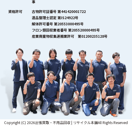
事
資格許可
古物許可証番号 第441420001722
遺品整理士認定 第IS24922号
解体許可番号 第20553000495号
フロン類回収業者番号 第205520000495号
産業廃棄物収集運搬業許可 第01200235128号
Copyright (C) 2026出張買取・不用品回収 | リサイクル本舗All Rights Reserved