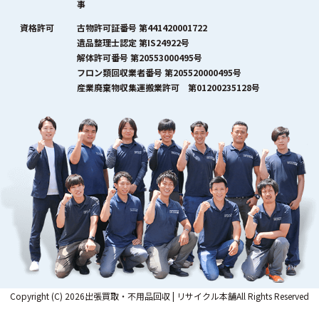
事
資格許可
古物許可証番号 第441420001722
遺品整理士認定 第IS24922号
解体許可番号 第20553000495号
フロン類回収業者番号 第205520000495号
産業廃棄物収集運搬業許可 第01200235128号
Copyright (C) 2026出張買取・不用品回収 | リサイクル本舗All Rights Reserved