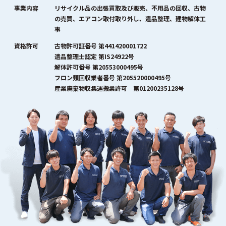
事業内容
リサイクル品の出張買取及び販売、不用品の回収、古物
の売買、エアコン取付取り外し、遺品整理、建物解体工
事
資格許可
古物許可証番号 第441420001722
遺品整理士認定 第IS24922号
解体許可番号 第20553000495号
フロン類回収業者番号 第205520000495号
産業廃棄物収集運搬業許可 第01200235128号