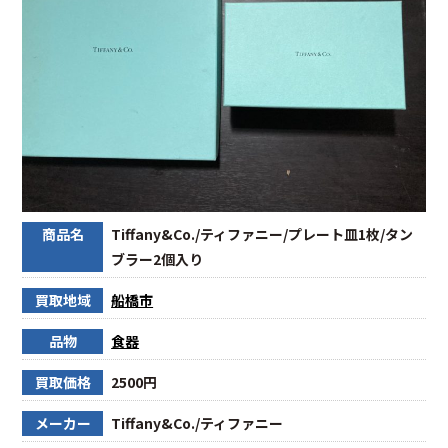
商品名
Tiffany&Co./ティファニー/プレート皿1枚/タン
ブラー2個入り
買取地域
船橋市
品物
食器
買取価格
2500円
メーカー
Tiffany&Co./ティファニー