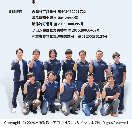
事
資格許可
古物許可証番号 第441420001722
遺品整理士認定 第IS24922号
解体許可番号 第20553000495号
フロン類回収業者番号 第205520000495号
産業廃棄物収集運搬業許可 第01200235128号
Copyright (C) 2026出張買取・不用品回収 | リサイクル本舗All Rights Reserved