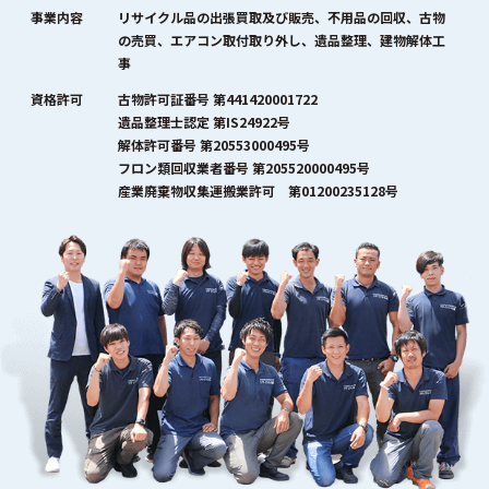
事業内容
リサイクル品の出張買取及び販売、不用品の回収、古物
の売買、エアコン取付取り外し、遺品整理、建物解体工
事
資格許可
古物許可証番号 第441420001722
遺品整理士認定 第IS24922号
解体許可番号 第20553000495号
フロン類回収業者番号 第205520000495号
産業廃棄物収集運搬業許可 第01200235128号