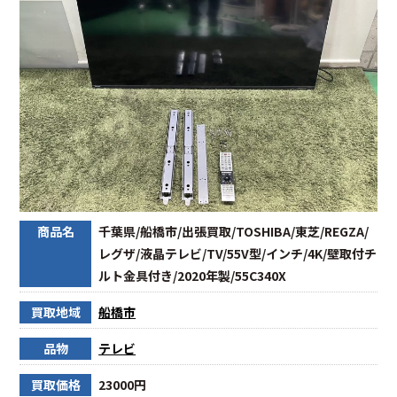
商品名
千葉県/船橋市/出張買取/TOSHIBA/東芝/REGZA/
レグザ/液晶テレビ/TV/55V型/インチ/4K/壁取付チ
ルト金具付き/2020年製/55C340X
買取地域
船橋市
品物
テレビ
買取価格
23000円