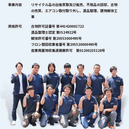
事業内容
リサイクル品の出張買取及び販売、不用品の回収、古物
の売買、エアコン取付取り外し、遺品整理、建物解体工
事
資格許可
古物許可証番号 第441420001722
遺品整理士認定 第IS24922号
解体許可番号 第20553000495号
フロン類回収業者番号 第205520000495号
産業廃棄物収集運搬業許可 第01200235128号