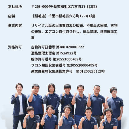
本社住所
〒263-0004千葉市稲毛区六方町17-3(2階)
店舗
【稲毛店】千葉市稲毛区六方町17-3(1階)
事業内容
リサイクル品の出張買取及び販売、不用品の回収、古物
の売買、エアコン取付取り外し、遺品整理、建物解体工
事
資格許可
古物許可証番号 第441420001722
遺品整理士認定 第IS24922号
解体許可番号 第20553000495号
フロン類回収業者番号 第205520000495号
産業廃棄物収集運搬業許可 第01200235128号