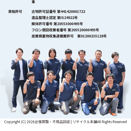
事
資格許可
古物許可証番号 第441420001722
遺品整理士認定 第IS24922号
解体許可番号 第20553000495号
フロン類回収業者番号 第205520000495号
産業廃棄物収集運搬業許可 第01200235128号
Copyright (C) 2026出張買取・不用品回収 | リサイクル本舗All Rights Reserved