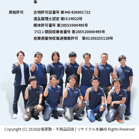
事
資格許可
古物許可証番号 第441420001722
遺品整理士認定 第IS24922号
解体許可番号 第20553000495号
フロン類回収業者番号 第205520000495号
産業廃棄物収集運搬業許可 第01200235128号
Copyright (C) 2026出張買取・不用品回収 | リサイクル本舗All Rights Reserved