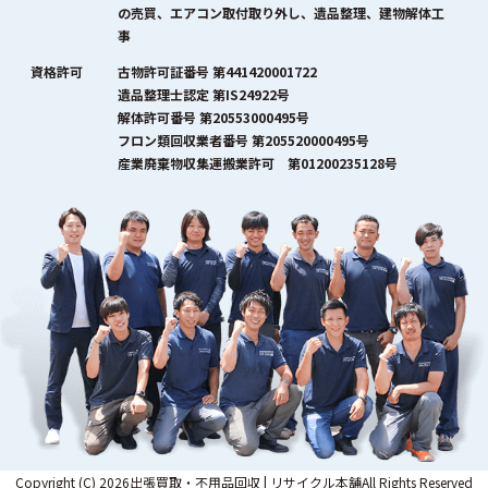
の売買、エアコン取付取り外し、遺品整理、建物解体工
事
資格許可
古物許可証番号 第441420001722
遺品整理士認定 第IS24922号
解体許可番号 第20553000495号
フロン類回収業者番号 第205520000495号
産業廃棄物収集運搬業許可 第01200235128号
Copyright (C) 2026出張買取・不用品回収 | リサイクル本舗All Rights Reserved