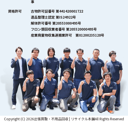
事
資格許可
古物許可証番号 第441420001722
遺品整理士認定 第IS24922号
解体許可番号 第20553000495号
フロン類回収業者番号 第205520000495号
産業廃棄物収集運搬業許可 第01200235128号
Copyright (C) 2026出張買取・不用品回収 | リサイクル本舗All Rights Reserved