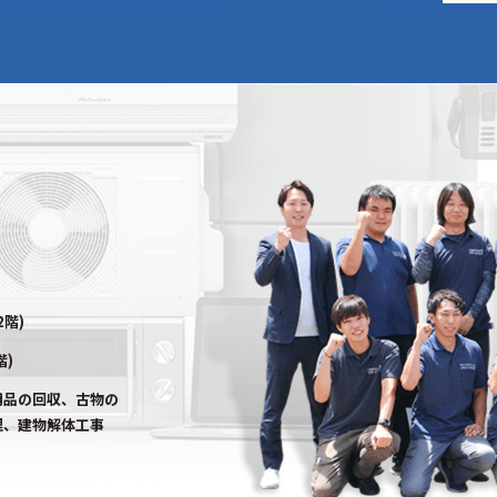
2階)
階)
用品の回収、古物の
理、建物解体工事