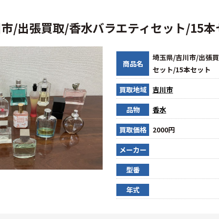
川市/出張買取/香水バラエティセット/15
埼玉県/吉川市/出張
商品名
セット/15本セット
買取地域
吉川市
品物
香水
買取価格
2000円
メーカー
型番
年式