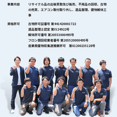
事業内容
リサイクル品の出張買取及び販売、不用品の回収、古物
の売買、エアコン取付取り外し、遺品整理、建物解体工
事
資格許可
古物許可証番号 第441420001722
遺品整理士認定 第IS24922号
解体許可番号 第20553000495号
フロン類回収業者番号 第205520000495号
産業廃棄物収集運搬業許可 第01200235128号