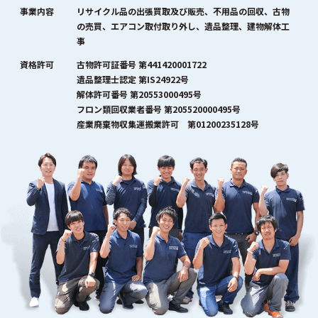
事業内容
リサイクル品の出張買取及び販売、不用品の回収、古物
の売買、エアコン取付取り外し、遺品整理、建物解体工
事
資格許可
古物許可証番号 第441420001722
遺品整理士認定 第IS24922号
解体許可番号 第20553000495号
フロン類回収業者番号 第205520000495号
産業廃棄物収集運搬業許可 第01200235128号