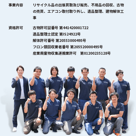
事業内容
リサイクル品の出張買取及び販売、不用品の回収、古物
の売買、エアコン取付取り外し、遺品整理、建物解体工
事
資格許可
古物許可証番号 第441420001722
遺品整理士認定 第IS24922号
解体許可番号 第20553000495号
フロン類回収業者番号 第205520000495号
産業廃棄物収集運搬業許可 第01200235128号