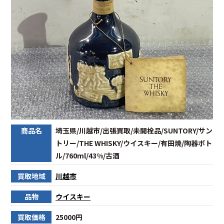
商品名
埼玉県/川越市/出張買取/未開栓品/SUNTORY/サン
トリー/THE WHISKY/ウイスキー/有田焼/陶器ボト
ル/760ml/43%/古酒
買取地域
川越市
品物
ウイスキー
買取価格
25000円