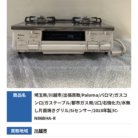
商品名
埼玉県/川越市/出張買取/Paloma/パロマ/ガスコ
ンロ/ガステーブル/都市ガス用/2口/右強化力/水無
し片面焼きグリル/Siセンサー/2018年製/IC-
N86BHA-R
買取地域
川越市