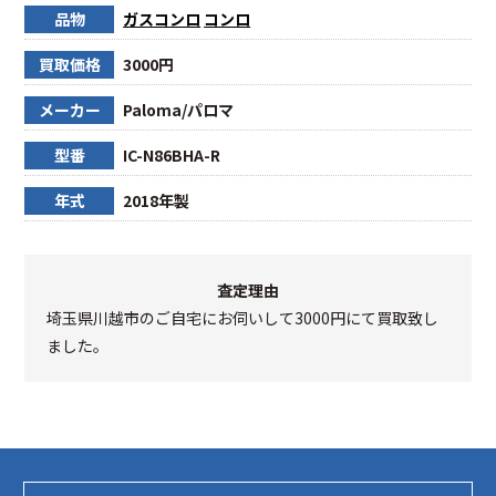
品物
ガスコンロ
コンロ
買取価格
3000円
メーカー
Paloma/パロマ
型番
IC-N86BHA-R
年式
2018年製
査定理由
埼玉県川越市のご自宅にお伺いして3000円にて買取致し
ました。