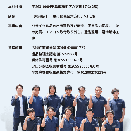
本社住所
〒263-0004千葉市稲毛区六方町17-3(2階)
店舗
【稲毛店】千葉市稲毛区六方町17-3(1階)
事業内容
リサイクル品の出張買取及び販売、不用品の回収、古物
の売買、エアコン取付取り外し、遺品整理、建物解体工
事
資格許可
古物許可証番号 第441420001722
遺品整理士認定 第IS24922号
解体許可番号 第20553000495号
フロン類回収業者番号 第205520000495号
産業廃棄物収集運搬業許可 第01200235128号