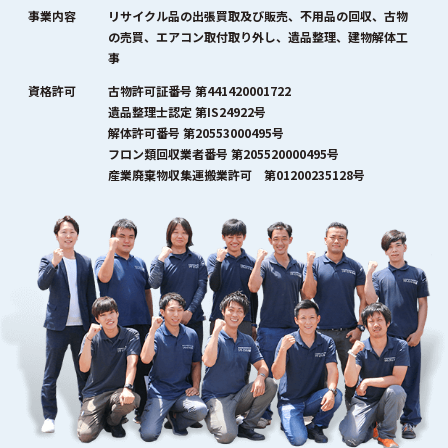
事業内容
リサイクル品の出張買取及び販売、不用品の回収、古物
の売買、エアコン取付取り外し、遺品整理、建物解体工
事
資格許可
古物許可証番号 第441420001722
遺品整理士認定 第IS24922号
解体許可番号 第20553000495号
フロン類回収業者番号 第205520000495号
産業廃棄物収集運搬業許可 第01200235128号