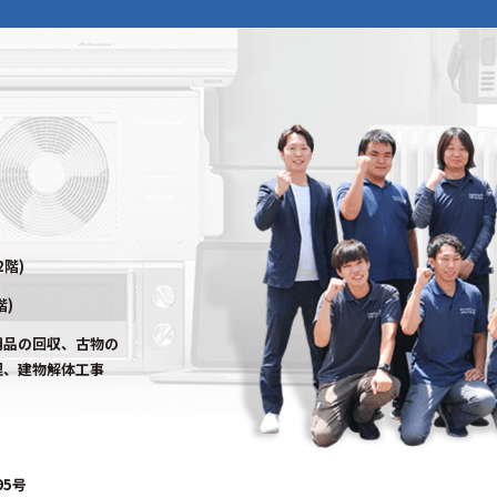
2階)
階)
用品の回収、古物の
理、建物解体工事
95号