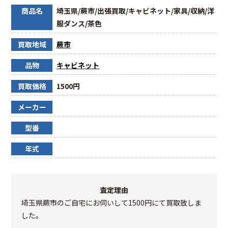
商品名
埼玉県/蕨市/出張買取/キャビネット/家具/収納/洋
服ダンス/茶色
買取地域
蕨市
品物
キャビネット
買取価格
1500円
メーカー
型番
年式
査定理由
埼玉県蕨市のご自宅にお伺いして1500円にて買取致しま
した。