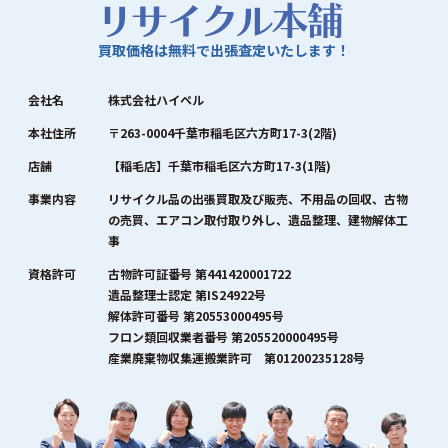
買取価格は無料で出張査定いたします！
会社名
株式会社ハイペル
本社住所
〒263-0004千葉市稲毛区六方町17-3(2階)
店舗
【稲毛店】千葉市稲毛区六方町17-3(1階)
事業内容
リサイクル品の出張買取及び販売、不用品の回収、古物
の売買、エアコン取付取り外し、遺品整理、建物解体工
事
資格許可
古物許可証番号 第441420001722
遺品整理士認定 第IS24922号
解体許可番号 第20553000495号
フロン類回収業者番号 第205520000495号
産業廃棄物収集運搬業許可 第01200235128号