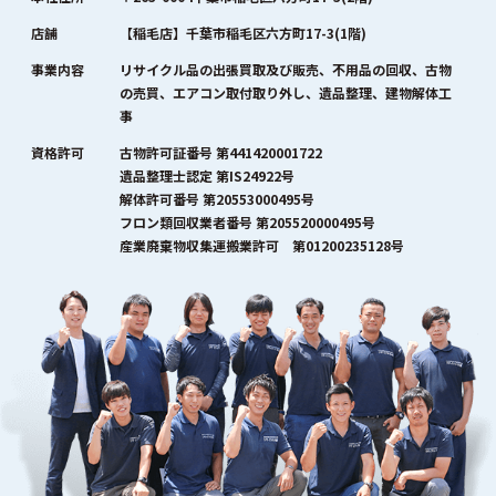
店舗
【稲毛店】千葉市稲毛区六方町17-3(1階)
事業内容
リサイクル品の出張買取及び販売、不用品の回収、古物
の売買、エアコン取付取り外し、遺品整理、建物解体工
事
資格許可
古物許可証番号 第441420001722
遺品整理士認定 第IS24922号
解体許可番号 第20553000495号
フロン類回収業者番号 第205520000495号
産業廃棄物収集運搬業許可 第01200235128号