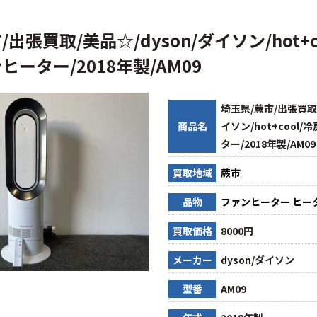
出張買取/美品☆/dyson/ダイソン/hot+c
ヒーター/2018年製/AM09
埼玉県/蕨市/出張買取/
商品名
イソン/hot+cool
ター/2018年製/AM09
買取地域
蕨市
品物
ファンヒーター
ヒー
買取価格
8000円
メーカー
dyson/ダイソン
型番
AM09