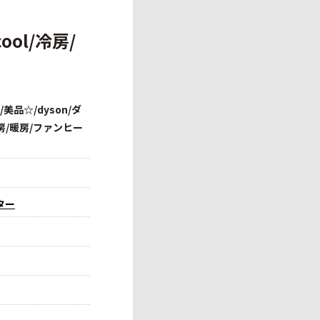
ool/冷房/
美品☆/dyson/ダ
/冷房/暖房/ファンヒー
ター