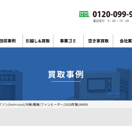
回収事例
引越し&買取
事業ゴミ
空き家買取
会社案
買取事例
ソン/hot+cool/冷房/暖房/ファンヒーター/2018年製/AM09