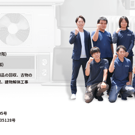
2階)
階)
用品の回収、古物の
理、建物解体工事
95号
5128号