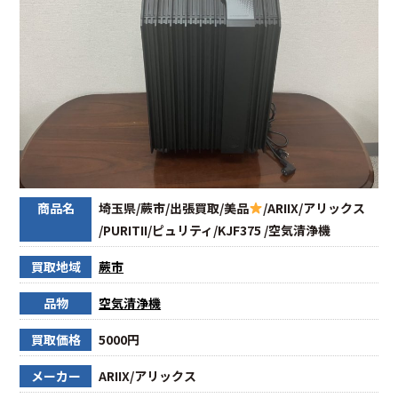
商品名
埼玉県/蕨市/出張買取/美品
/ARIIX/アリックス
/PURITII/ピュリティ/KJF375 /空気清浄機
買取地域
蕨市
品物
空気清浄機
買取価格
5000円
メーカー
ARIIX/アリックス