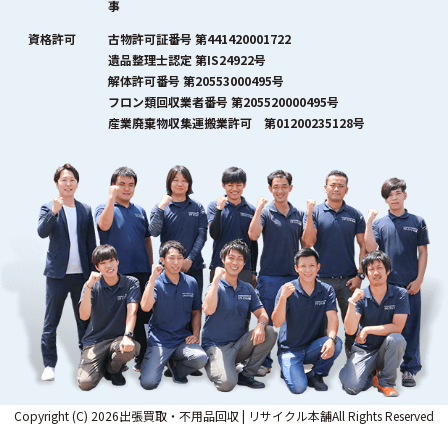
事
資格許可
古物許可証番号 第441420001722
遺品整理士認定 第IS24922号
解体許可番号 第20553000495号
フロン類回収業者番号 第205520000495号
産業廃棄物収集運搬業許可 第01200235128号
Copyright (C) 2026出張買取・不用品回収 | リサイクル本舗All Rights Reserved