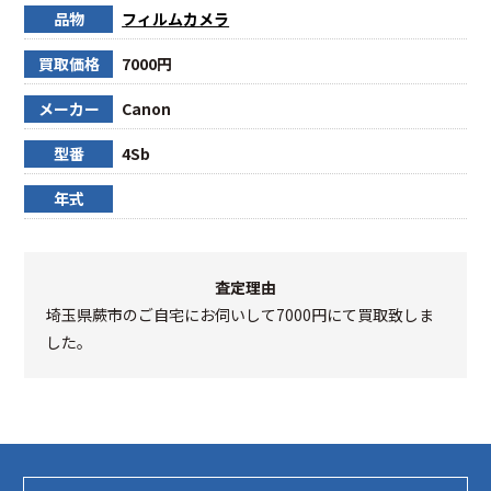
品物
フィルムカメラ
買取価格
7000円
メーカー
Canon
型番
4Sb
年式
査定理由
埼玉県蕨市のご自宅にお伺いして7000円にて買取致しま
した。