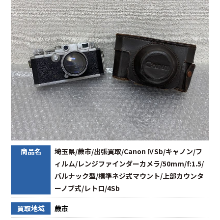
商品名
埼玉県/蕨市/出張買取/Canon ⅣSb/キャノン/フ
ィルム/レンジファインダーカメラ/50mm/f:1.5/
バルナック型/標準ネジ式マウント/上部カウンタ
ーノブ式/レトロ/4Sb
買取地域
蕨市