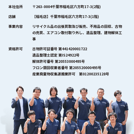
本社住所
〒263-0004千葉市稲毛区六方町17-3(2階)
店舗
【稲毛店】千葉市稲毛区六方町17-3(1階)
事業内容
リサイクル品の出張買取及び販売、不用品の回収、古物
の売買、エアコン取付取り外し、遺品整理、建物解体工
事
資格許可
古物許可証番号 第441420001722
遺品整理士認定 第IS24922号
解体許可番号 第20553000495号
フロン類回収業者番号 第205520000495号
産業廃棄物収集運搬業許可 第01200235128号