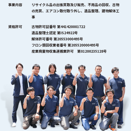
事業内容
リサイクル品の出張買取及び販売、不用品の回収、古物
の売買、エアコン取付取り外し、遺品整理、建物解体工
事
資格許可
古物許可証番号 第441420001722
遺品整理士認定 第IS24922号
解体許可番号 第20553000495号
フロン類回収業者番号 第205520000495号
産業廃棄物収集運搬業許可 第01200235128号