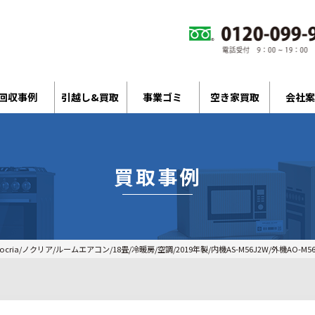
回収事例
引越し&買取
事業ゴミ
空き家買取
会社案
買取事例
ocria/ノクリア/ルームエアコン/18畳/冷暖房/空調/2019年製/内機AS-M56J2W/外機AO-M56