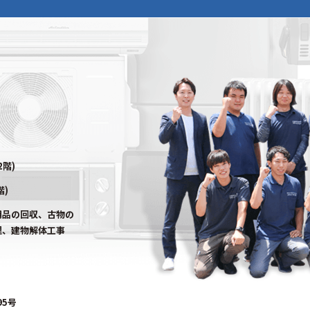
2階)
階)
用品の回収、古物の
理、建物解体工事
95号