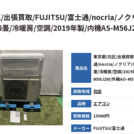
出張買取/FUJITSU/富士通/nocria/ノ
畳/冷暖房/空調/2019年製/内機AS-M56J
東京都/北区/出張買取/
通/nocria/ノクリア
商品名
畳/冷暖房/空調/2019
M56J2W/外機AO-M5
買取地域
北区
品物
エアコン
買取価格
15000円
メーカー
FUJITSU/富士通