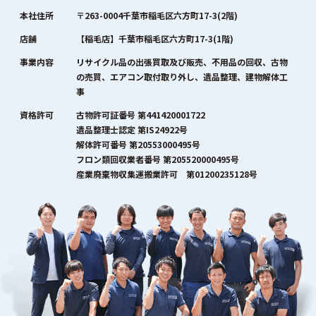
本社住所
〒263-0004千葉市稲毛区六方町17-3(2階)
店舗
【稲毛店】千葉市稲毛区六方町17-3(1階)
事業内容
リサイクル品の出張買取及び販売、不用品の回収、古物
の売買、エアコン取付取り外し、遺品整理、建物解体工
事
資格許可
古物許可証番号 第441420001722
遺品整理士認定 第IS24922号
解体許可番号 第20553000495号
フロン類回収業者番号 第205520000495号
産業廃棄物収集運搬業許可 第01200235128号