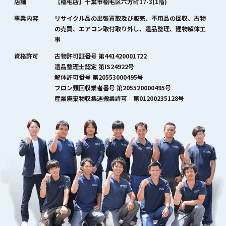
店舗
【稲毛店】千葉市稲毛区六方町17-3(1階)
事業内容
リサイクル品の出張買取及び販売、不用品の回収、古物
の売買、エアコン取付取り外し、遺品整理、建物解体工
事
資格許可
古物許可証番号 第441420001722
遺品整理士認定 第IS24922号
解体許可番号 第20553000495号
フロン類回収業者番号 第205520000495号
産業廃棄物収集運搬業許可 第01200235128号