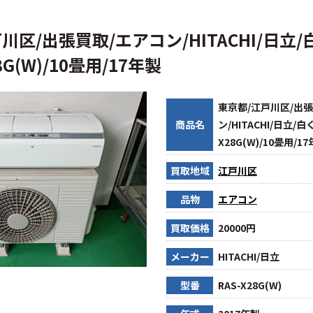
川区/出張買取/エアコン/HITACHI/日立
8G(W)/10畳用/17年製
東京都/江戸川区/出
商品名
ン/HITACHI/日立/白
X28G(W)/10畳用/1
買取地域
江戸川区
品物
エアコン
買取価格
20000円
メーカー
HITACHI/日立
型番
RAS-X28G(W)