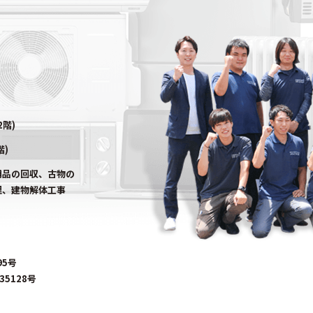
2階)
階)
用品の回収、古物の
理、建物解体工事
95号
5128号