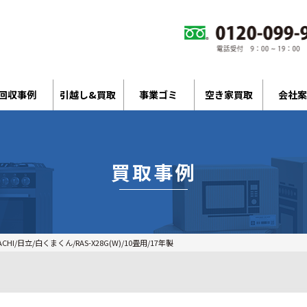
回収事例
引越し&買取
事業ゴミ
空き家買取
会社案
買取事例
I/日立/白くまくん/RAS-X28G(W)/10畳用/17年製