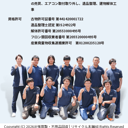
の売買、エアコン取付取り外し、遺品整理、建物解体工
事
資格許可
古物許可証番号 第441420001722
遺品整理士認定 第IS24922号
解体許可番号 第20553000495号
フロン類回収業者番号 第205520000495号
産業廃棄物収集運搬業許可 第01200235128号
Copyright (C) 2026出張買取・不用品回収 | リサイクル本舗All Rights Reserved